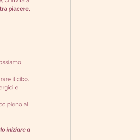
e
, ci invita a 
tra piacere, 
possiamo 
are il cibo.
ergici e 
co pieno al 
 iniziare a 