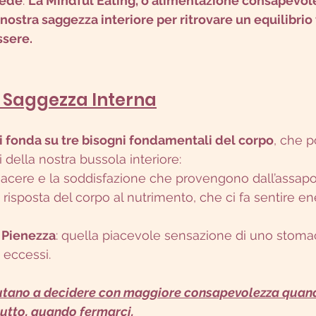
iede
. 
La Mindful Eating, o alimentazione consapevol
 nostra saggezza interiore per ritrovare un equilibrio 
sere.
la Saggezza Interna
i fonda su tre bisogni fondamentali del corpo
, che 
i della nostra bussola interiore:
 piacere e la soddisfazione che provengono dall’assapor
la risposta del corpo al nutrimento, che ci fa sentire en
 Pienezza
: quella piacevole sensazione di uno stoma
 eccessi.
aiutano a decidere con maggiore consapevolezza quando
utto, quando fermarci.