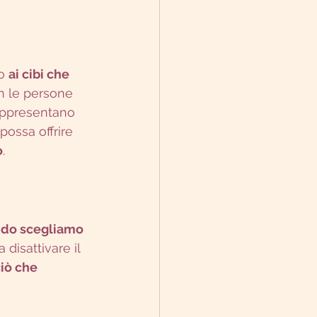
o 
ai cibi che 
n le persone 
appresentano 
possa offrire 
o
.
ndo scegliamo 
disattivare il 
iò che 