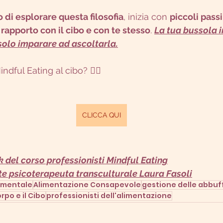
o di esplorare questa filosofia
, inizia con 
piccoli passi
rapporto con il cibo e con te stesso
. 
La tua bussola in
 solo imparare ad ascoltarla.
ndful Eating al cibo? 👇🏼
CLICCA QUI
 del corso professionisti Mindful Eating
te psicoterapeuta transculturale Laura Fasoli
 mentale
Alimentazione Consapevole
gestione delle abbuf
rpo e il Cibo
professionisti dell'alimentazione