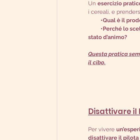
Un 
esercizio pratic
i cereali, e prenders
	•Qual è il pro
	•Perché lo scelgo? È il suo colore, il profumo, il sapore o qualcosa legato al mio 
stato d’animo?
Questa pratica semp
il cibo.
Disattivare i
Per vivere 
un’esper
disattivare il pilot