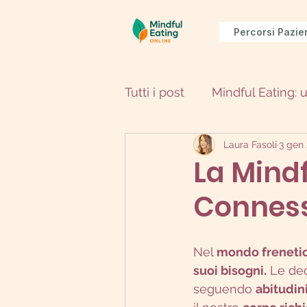
Percorsi Pazie
Tutti i post
Mindful Eating: 
Laura Fasoli
3 gen
La Mindf
Connessi
Nel 
mondo frenetic
suoi bisogni.
 Le de
seguendo 
abitudin