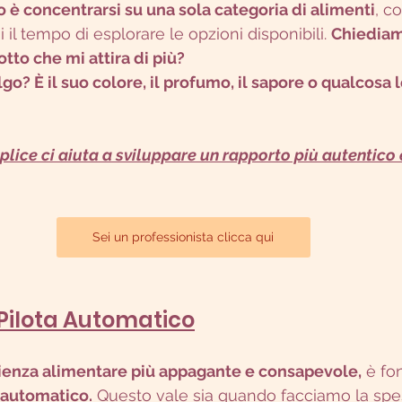
o è concentrarsi su una sola categoria di alimenti
, c
i il tempo di esplorare le opzioni disponibili. 
Chiediam
dotto che mi attira di più?
lice ci aiuta a sviluppare un rapporto più autentico e
Sei un professionista clicca qui
l Pilota Automatico
ienza alimentare più appagante e consapevole,
 è f
a automatico.
 Questo vale sia quando facciamo la spe