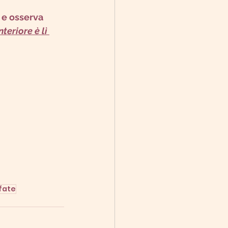
 e osserva 
teriore è lì 
fate