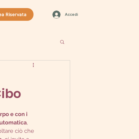
ea Riservata
Accedi
Cibo
rpo e con i 
automatica
, 
ltare ciò che 