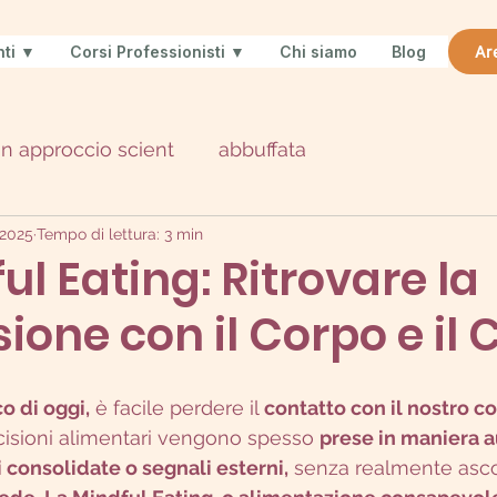
nti ▼
Corsi Professionisti ▼
Chi siamo
Blog
Ar
un approccio scient
abbuffata
 2025
Tempo di lettura: 3 min
ul Eating: Ritrovare la
one con il Corpo e il 
o di oggi,
 è facile perdere il 
contatto con il nostro co
cisioni alimentari vengono spesso 
prese in maniera 
i consolidate o segnali esterni,
 senza realmente asco