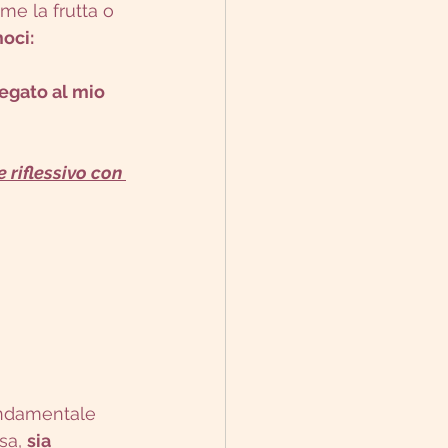
ome la frutta o 
oci:
 riflessivo con 
ondamentale 
sa, 
sia 