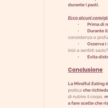
durante i pasti.
Ecco alcuni consigli 
	•	
Prima di 
	•	
Durante il
consistenza e prof
	•	
Osserva i 
inizi a sentirti sazio?
	•	
Evita dist
Conclusione
La Mindful Eating 
pratica 
che richied
di nutrire il corpo, 
m
a fare scelte che ri