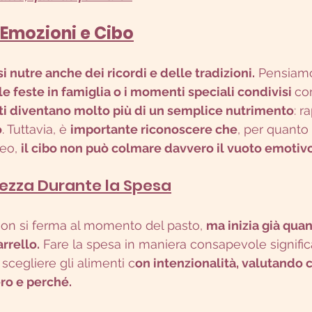
 Emozioni e Cibo
i nutre anche dei ricordi e delle tradizioni.
 Pensiam
le feste in famiglia o i momenti speciali condivisi 
co
ti diventano molto più di un semplice nutrimento
: r
o
. Tuttavia, è 
importante riconoscere che
, per quanto 
eo, 
il cibo non può colmare davvero il vuoto emotiv
ezza Durante la Spesa
on si ferma al momento del pasto, 
ma inizia già qua
rrello.
 Fare la spesa in maniera consapevole significa 
scegliere gli alimenti c
on intenzionalità, valutando c
ro e perché.