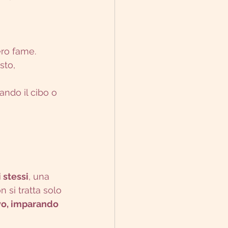
ero fame.
sto, 
ndo il cibo o 
 stessi
, una 
n si tratta solo 
vo, imparando 