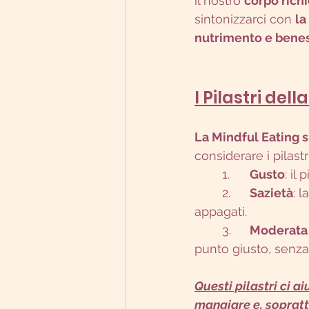
il nostro 
corpo rich
sintonizzarci con 
la
nutrimento e benes
I Pilastri del
La Mindful Eating s
considerare i pilastr
	1.	
Gusto
: il
	2.	
Sazietà
: 
appagati.
	3.	
Moderata
punto giusto, senza
Questi pilastri ci 
mangiare e, sopratt