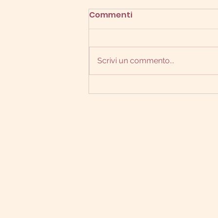
Commenti
Scrivi un commento...
La dieta è davvero
l'unica possibilità?