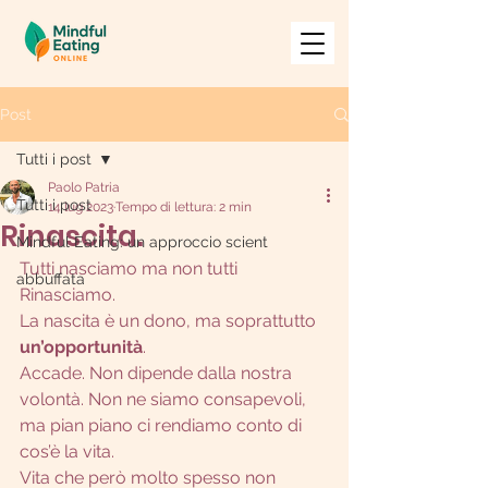
Post
Tutti i post
Paolo Patria
Tutti i post
14 lug 2023
Tempo di lettura: 2 min
Rinascita.
Mindful Eating: un approccio scient
Tutti nasciamo ma non tutti 
abbuffata
Rinasciamo.
La nascita è un dono, ma soprattutto 
un’opportunità
.
Accade. Non dipende dalla nostra 
volontà. Non ne siamo consapevoli, 
ma pian piano ci rendiamo conto di 
cos’è la vita.
Vita che però molto spesso non 